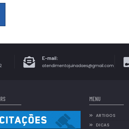
E-mail:
2
atendimentojuinadaes@gmail.com
ERS
MENU
ARTIGOS
DICAS