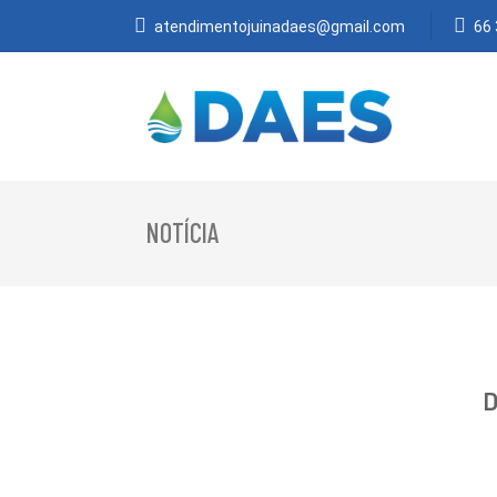
atendimentojuinadaes@gmail.com
66
NOTÍCIA
D